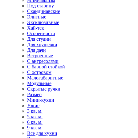
Минимализм
Под старину
Скандинавские
Элитные
Эксклюзивные
Хай-тек
Особенности
Для студии
Для хрущевки
Для дачи
Встроенные
С антресолями
С барной стойкой
С островом
Малогабаритные
Модульные
Скрытые ручки
Размер
Мини-кухни
Узкие
3 кв. м.
5 кв. м.
6 кв. м.
9 кв. м.
Все для кухни