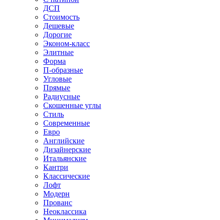
ДСП
Стоимость
Дешевые
Дорогие
Эконом-класс
Элитные
Форма
П-образные
Угловые
Прямые
Радиусные
Скошенные углы
Стиль
Современные
Евро
Английские
Дизайнерские
Итальянские
Кантри
Классические
Лофт
Модерн
Прованс
Неоклассика