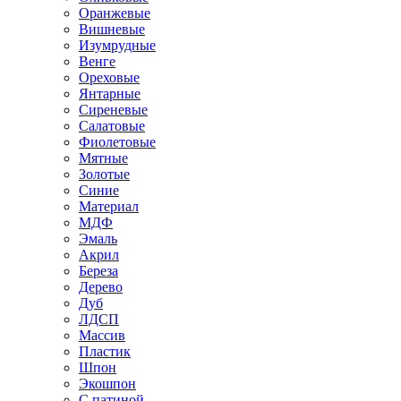
Оранжевые
Вишневые
Изумрудные
Венге
Ореховые
Янтарные
Сиреневые
Салатовые
Фиолетовые
Мятные
Золотые
Синие
Материал
МДФ
Эмаль
Акрил
Береза
Дерево
Дуб
ЛДСП
Массив
Пластик
Шпон
Экошпон
С патиной