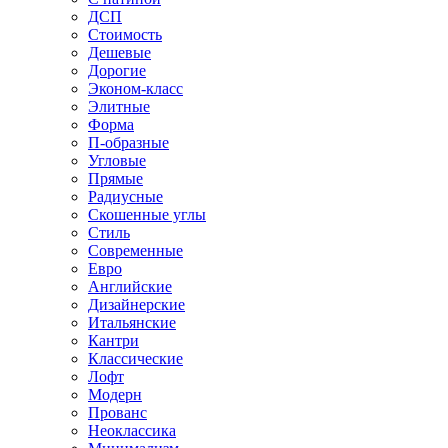
ДСП
Стоимость
Дешевые
Дорогие
Эконом-класс
Элитные
Форма
П-образные
Угловые
Прямые
Радиусные
Скошенные углы
Стиль
Современные
Евро
Английские
Дизайнерские
Итальянские
Кантри
Классические
Лофт
Модерн
Прованс
Неоклассика