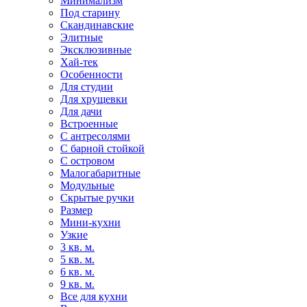
Минимализм
Под старину
Скандинавские
Элитные
Эксклюзивные
Хай-тек
Особенности
Для студии
Для хрущевки
Для дачи
Встроенные
С антресолями
С барной стойкой
С островом
Малогабаритные
Модульные
Скрытые ручки
Размер
Мини-кухни
Узкие
3 кв. м.
5 кв. м.
6 кв. м.
9 кв. м.
Все для кухни