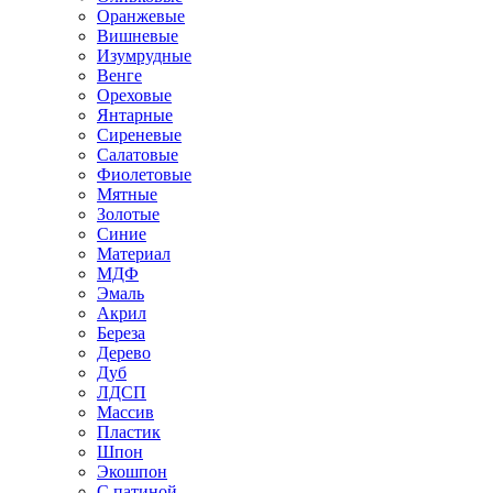
Оранжевые
Вишневые
Изумрудные
Венге
Ореховые
Янтарные
Сиреневые
Салатовые
Фиолетовые
Мятные
Золотые
Синие
Материал
МДФ
Эмаль
Акрил
Береза
Дерево
Дуб
ЛДСП
Массив
Пластик
Шпон
Экошпон
С патиной