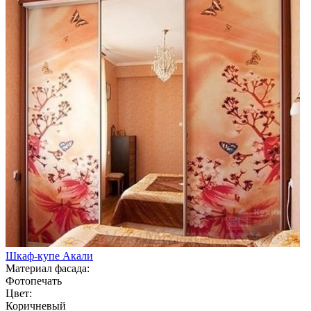
Шкаф-купе Акали
Материал фасада:
Фотопечать
Цвет:
Коричневый