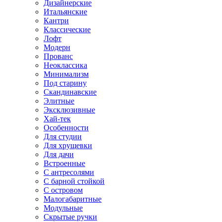
Дизайнерские
Итальянские
Кантри
Классические
Лофт
Модерн
Прованс
Неоклассика
Минимализм
Под старину
Скандинавские
Элитные
Эксклюзивные
Хай-тек
Особенности
Для студии
Для хрущевки
Для дачи
Встроенные
С антресолями
С барной стойкой
С островом
Малогабаритные
Модульные
Скрытые ручки