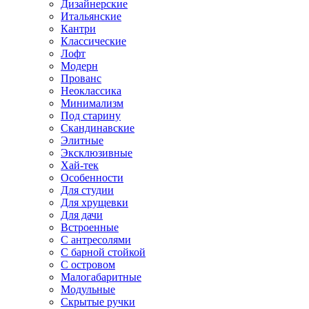
Дизайнерские
Итальянские
Кантри
Классические
Лофт
Модерн
Прованс
Неоклассика
Минимализм
Под старину
Скандинавские
Элитные
Эксклюзивные
Хай-тек
Особенности
Для студии
Для хрущевки
Для дачи
Встроенные
С антресолями
С барной стойкой
С островом
Малогабаритные
Модульные
Скрытые ручки