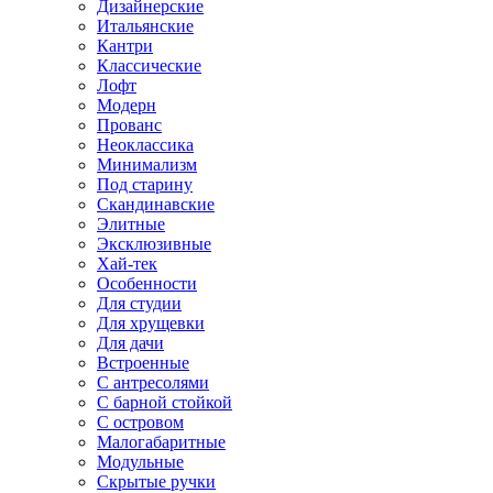
Дизайнерские
Итальянские
Кантри
Классические
Лофт
Модерн
Прованс
Неоклассика
Минимализм
Под старину
Скандинавские
Элитные
Эксклюзивные
Хай-тек
Особенности
Для студии
Для хрущевки
Для дачи
Встроенные
С антресолями
С барной стойкой
С островом
Малогабаритные
Модульные
Скрытые ручки