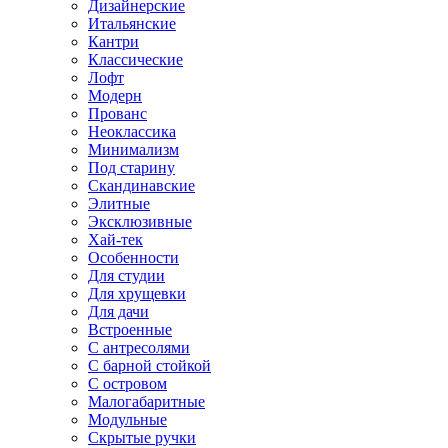
Дизайнерские
Итальянские
Кантри
Классические
Лофт
Модерн
Прованс
Неоклассика
Минимализм
Под старину
Скандинавские
Элитные
Эксклюзивные
Хай-тек
Особенности
Для студии
Для хрущевки
Для дачи
Встроенные
С антресолями
С барной стойкой
С островом
Малогабаритные
Модульные
Скрытые ручки