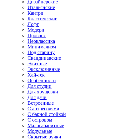
Дизайнерские
Итальянские
Кантри
Классические
Лофт
Модерн
Прованс
Неоклассика
Минимализм
Под старину
Скандинавские
Элитные
Эксклюзивные
Хай-тек
Особенности
Для студии
Для хрущевки
Для дачи
Встроенные
С антресолями
С барной стойкой
С островом
Малогабаритные
Модульные
Скрытые ручки