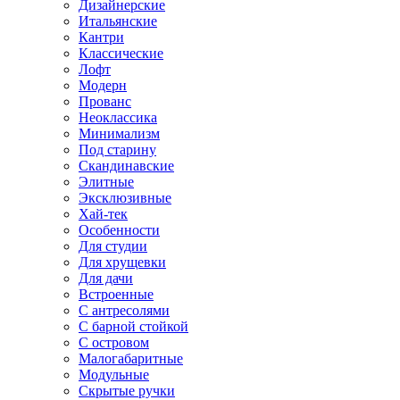
Дизайнерские
Итальянские
Кантри
Классические
Лофт
Модерн
Прованс
Неоклассика
Минимализм
Под старину
Скандинавские
Элитные
Эксклюзивные
Хай-тек
Особенности
Для студии
Для хрущевки
Для дачи
Встроенные
С антресолями
С барной стойкой
С островом
Малогабаритные
Модульные
Скрытые ручки