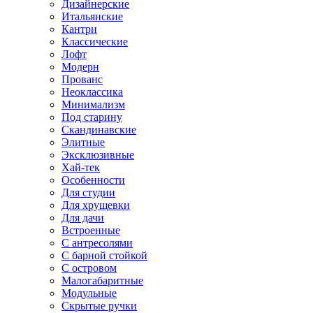
Дизайнерские
Итальянские
Кантри
Классические
Лофт
Модерн
Прованс
Неоклассика
Минимализм
Под старину
Скандинавские
Элитные
Эксклюзивные
Хай-тек
Особенности
Для студии
Для хрущевки
Для дачи
Встроенные
С антресолями
С барной стойкой
С островом
Малогабаритные
Модульные
Скрытые ручки