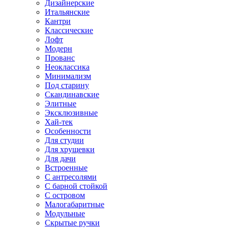
Дизайнерские
Итальянские
Кантри
Классические
Лофт
Модерн
Прованс
Неоклассика
Минимализм
Под старину
Скандинавские
Элитные
Эксклюзивные
Хай-тек
Особенности
Для студии
Для хрущевки
Для дачи
Встроенные
С антресолями
С барной стойкой
С островом
Малогабаритные
Модульные
Скрытые ручки