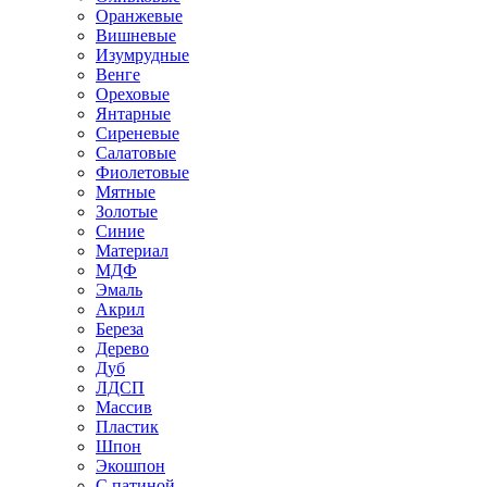
Оранжевые
Вишневые
Изумрудные
Венге
Ореховые
Янтарные
Сиреневые
Салатовые
Фиолетовые
Мятные
Золотые
Синие
Материал
МДФ
Эмаль
Акрил
Береза
Дерево
Дуб
ЛДСП
Массив
Пластик
Шпон
Экошпон
С патиной