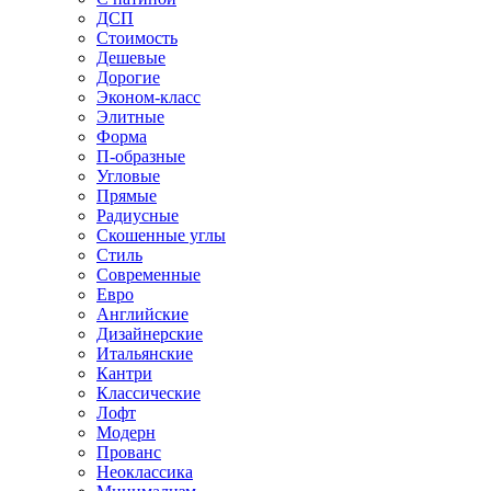
ДСП
Стоимость
Дешевые
Дорогие
Эконом-класс
Элитные
Форма
П-образные
Угловые
Прямые
Радиусные
Скошенные углы
Стиль
Современные
Евро
Английские
Дизайнерские
Итальянские
Кантри
Классические
Лофт
Модерн
Прованс
Неоклассика