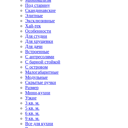
Минимализм
Под старину
Скандинавские
Элитные
Эксклюзивные
Хай-тек
Особенности
Для студии
Для хрущевки
Для дачи
Встроенные
С антресолями
С барной стойкой
С островом
Малогабаритные
Модульные
Скрытые ручки
Размер
Мини-кухни
Узкие
3 кв. м.
5 кв. м.
6 кв. м.
9 кв. м.
Все для кухни