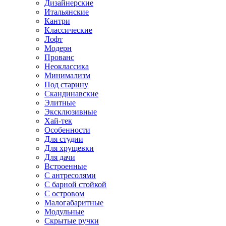
Дизайнерские
Итальянские
Кантри
Классические
Лофт
Модерн
Прованс
Неоклассика
Минимализм
Под старину
Скандинавские
Элитные
Эксклюзивные
Хай-тек
Особенности
Для студии
Для хрущевки
Для дачи
Встроенные
С антресолями
С барной стойкой
С островом
Малогабаритные
Модульные
Скрытые ручки