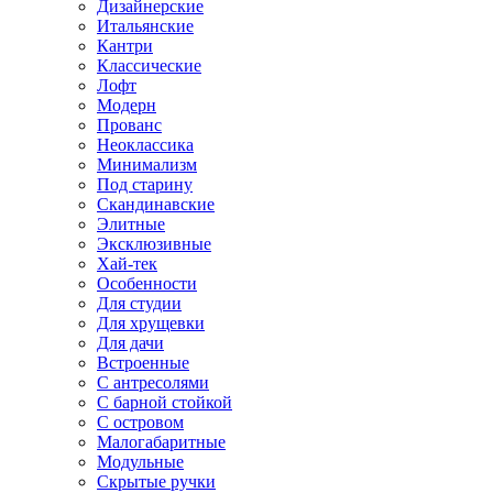
Дизайнерские
Итальянские
Кантри
Классические
Лофт
Модерн
Прованс
Неоклассика
Минимализм
Под старину
Скандинавские
Элитные
Эксклюзивные
Хай-тек
Особенности
Для студии
Для хрущевки
Для дачи
Встроенные
С антресолями
С барной стойкой
С островом
Малогабаритные
Модульные
Скрытые ручки