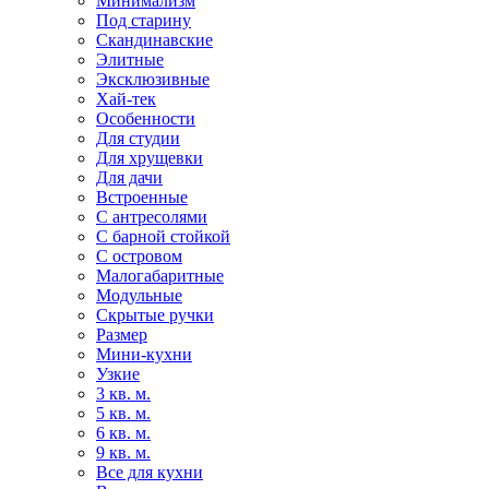
Минимализм
Под старину
Скандинавские
Элитные
Эксклюзивные
Хай-тек
Особенности
Для студии
Для хрущевки
Для дачи
Встроенные
С антресолями
С барной стойкой
С островом
Малогабаритные
Модульные
Скрытые ручки
Размер
Мини-кухни
Узкие
3 кв. м.
5 кв. м.
6 кв. м.
9 кв. м.
Все для кухни