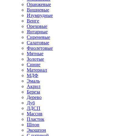
Оранжевые
Вишневые
Изумрудные
Венге
Ореховые
Янтарные
Сиреневые
Салатовые
Фиолетовые
Мятные
Золотые
Синие
Материал
МДФ
Эмаль
Акрил
Береза
Дерево
Дуб
ЛДСП
Массив
Пластик
Шпон
Экошпон
С патиной