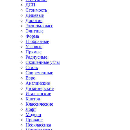
ДСП
Стоимость
Дешевые
Дорогие
Эконом-класс
Элитные
Форма
П-образные
Угловые
Прямые
Радиусные
Скошенные углы
Стиль
Современные
Евро
Английские
Дизайнерские
Итальянские
Кантри
Классические
Лофт
Модерн
Прованс
Неоклассика