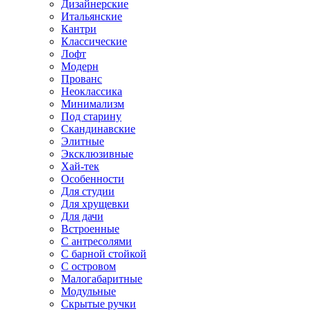
Дизайнерские
Итальянские
Кантри
Классические
Лофт
Модерн
Прованс
Неоклассика
Минимализм
Под старину
Скандинавские
Элитные
Эксклюзивные
Хай-тек
Особенности
Для студии
Для хрущевки
Для дачи
Встроенные
С антресолями
С барной стойкой
С островом
Малогабаритные
Модульные
Скрытые ручки