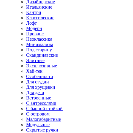
Дизайнерские
Итальянские
Кантри
Классические
Лофт
Модерн
Прованс
Неоклассика
Минимализм
Под старину
Скандинавские
Элитные
Эксклюзивные
Хай-тек
Особенности
Для студии
Для хрущевки
Для дачи
Встроенные
С антресолями
С барной стойкой
С островом
Малогабаритные
Модульные
Скрытые ручки