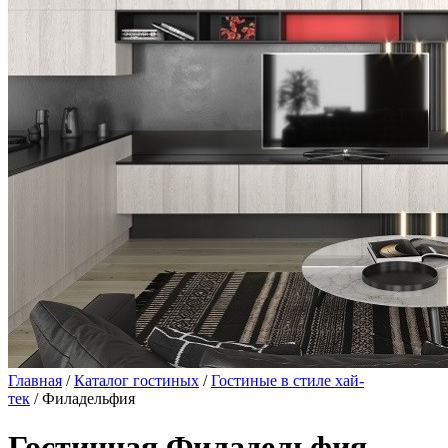
Главная
/
Каталог гостиных
/
Гостиные в стиле хай-
тек
/ Филадельфия
Гостинная Филадельфия