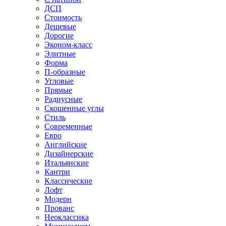
ДСП
Стоимость
Дешевые
Дорогие
Эконом-класс
Элитные
Форма
П-образные
Угловые
Прямые
Радиусные
Скошенные углы
Стиль
Современные
Евро
Английские
Дизайнерские
Итальянские
Кантри
Классические
Лофт
Модерн
Прованс
Неоклассика