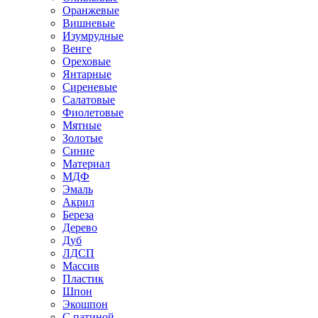
Оранжевые
Вишневые
Изумрудные
Венге
Ореховые
Янтарные
Сиреневые
Салатовые
Фиолетовые
Мятные
Золотые
Синие
Материал
МДФ
Эмаль
Акрил
Береза
Дерево
Дуб
ЛДСП
Массив
Пластик
Шпон
Экошпон
С патиной