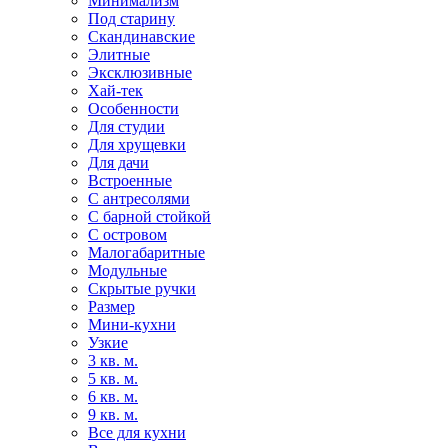
Минимализм
Под старину
Скандинавские
Элитные
Эксклюзивные
Хай-тек
Особенности
Для студии
Для хрущевки
Для дачи
Встроенные
С антресолями
С барной стойкой
С островом
Малогабаритные
Модульные
Скрытые ручки
Размер
Мини-кухни
Узкие
3 кв. м.
5 кв. м.
6 кв. м.
9 кв. м.
Все для кухни