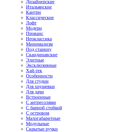
Дизайнерские
Итальянские
Кантри
Классические
Лофт
Модерн
Прованс
Неоклассика
Минимализм
Под старину
Скандинавские
Элитные
Эксклюзивные
Хай-тек
Особенности
Для студии
Для хрущевки
Для дачи
Встроенные
С антресолями
С барной стойкой
С островом
Малогабаритные
Модульные
Скрытые ручки