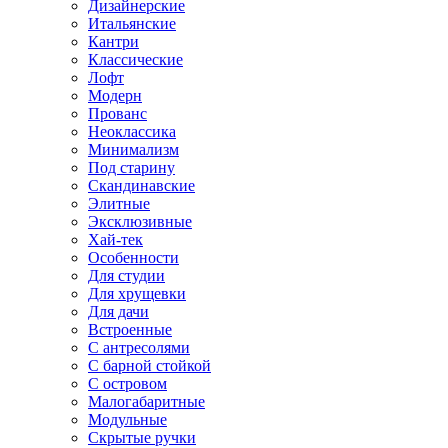
Дизайнерские
Итальянские
Кантри
Классические
Лофт
Модерн
Прованс
Неоклассика
Минимализм
Под старину
Скандинавские
Элитные
Эксклюзивные
Хай-тек
Особенности
Для студии
Для хрущевки
Для дачи
Встроенные
С антресолями
С барной стойкой
С островом
Малогабаритные
Модульные
Скрытые ручки