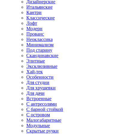
Дизайнерские
Итальянские
Кантри
Классические
Лофт
Модерн
Прованс
Неоклассика
Минимализм
Под старину
Скандинавские
Элитные
Эксклюзивные
Хай-тек
Особенности
Для студии
Для хрущевки
Для дачи
Встроенные
С антресолями
С барной стойкой
С островом
Малогабаритные
Модульные
Скрытые ручки