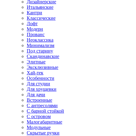
Дизайнерские
Итальянские
Кантри
Классические
Лофт
Модерн
Прованс
Неоклассика
Минимализм
Под старину
Скандинавские
Элитные
Эксклюзивные
Хай-тек
Особенности
Для студии
Для хрущевки
Для дачи
Встроенные
С антресолями
С барной стойкой
С островом
Малогабаритные
Модульные
Скрытые ручки