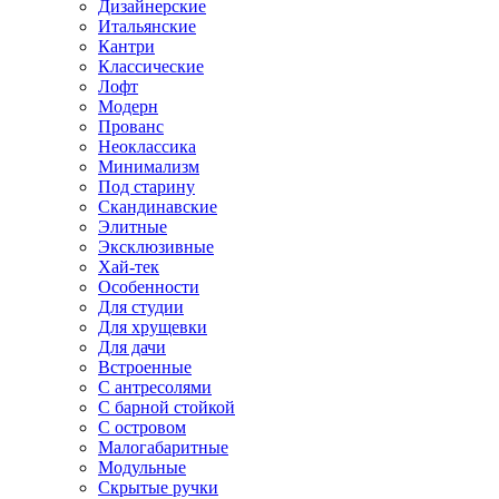
Дизайнерские
Итальянские
Кантри
Классические
Лофт
Модерн
Прованс
Неоклассика
Минимализм
Под старину
Скандинавские
Элитные
Эксклюзивные
Хай-тек
Особенности
Для студии
Для хрущевки
Для дачи
Встроенные
С антресолями
С барной стойкой
С островом
Малогабаритные
Модульные
Скрытые ручки