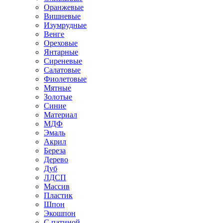
Оранжевые
Вишневые
Изумрудные
Венге
Ореховые
Янтарные
Сиреневые
Салатовые
Фиолетовые
Мятные
Золотые
Синие
Материал
МДФ
Эмаль
Акрил
Береза
Дерево
Дуб
ЛДСП
Массив
Пластик
Шпон
Экошпон
С патиной