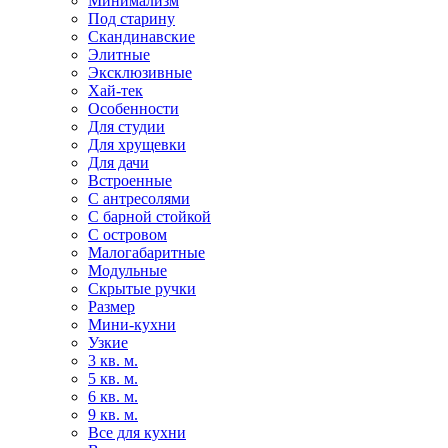
Минимализм
Под старину
Скандинавские
Элитные
Эксклюзивные
Хай-тек
Особенности
Для студии
Для хрущевки
Для дачи
Встроенные
С антресолями
С барной стойкой
С островом
Малогабаритные
Модульные
Скрытые ручки
Размер
Мини-кухни
Узкие
3 кв. м.
5 кв. м.
6 кв. м.
9 кв. м.
Все для кухни