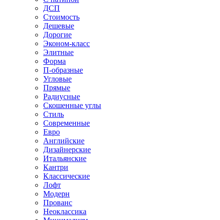
ДСП
Стоимость
Дешевые
Дорогие
Эконом-класс
Элитные
Форма
П-образные
Угловые
Прямые
Радиусные
Скошенные углы
Стиль
Современные
Евро
Английские
Дизайнерские
Итальянские
Кантри
Классические
Лофт
Модерн
Прованс
Неоклассика