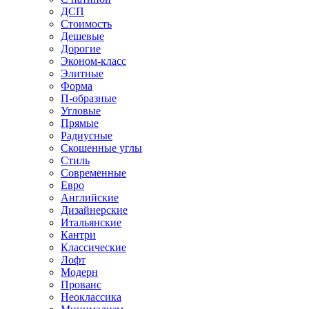
ДСП
Стоимость
Дешевые
Дорогие
Эконом-класс
Элитные
Форма
П-образные
Угловые
Прямые
Радиусные
Скошенные углы
Стиль
Современные
Евро
Английские
Дизайнерские
Итальянские
Кантри
Классические
Лофт
Модерн
Прованс
Неоклассика