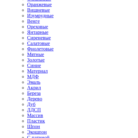
Оранжевые
Вишневые
Изумрудные
Венге
Ореховые
Янтарные
Сиреневые
Салатовые
Фиолетовые
Мятные
Золотые
Синие
Материал
МДФ
Эмаль
Акрил
Береза
Дерево
Дуб
ЛДСП
Массив
Пластик
Шпон
Экошпон
С патиной