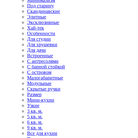
Минимализм
Под старину
Скандинавские
Элитные
Эксклюзивные
Хай-тек
Особенности
Для студии
Для хрущевки
Для дачи
Встроенные
С антресолями
С барной стойкой
С островом
Малогабаритные
Модульные
Скрытые ручки
Размер
Мини-кухни
Узкие
3 кв. м.
5 кв. м.
6 кв. м.
9 кв. м.
Все для кухни