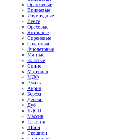
Оранжевые
Вишневые
Изумрудные
Венге
Ореховые
Янтарные
Сиреневые
Салатовые
Фиолетовые
Мятные
Золотые
Синие
Материал
МДФ
Эмаль
Акрил
Береза
Дерево
Дуб
ЛДСП
Массив
Пластик
Шпон
Экошпон
С патиной