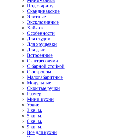
Минимализм
Под старину
Скандинавские
Элитные
Эксклюзивные
Хай-тек
Особенности
Для студии
Для хрущевки
Для дачи
Встроенные
С антресолями
С барной стойкой
С островом
Малогабаритные
Модульные
Скрытые ручки
Размер
Мини-кухни
Узкие
3 кв. м.
5 кв. м.
6 кв. м.
9 кв. м.
Все для кухни