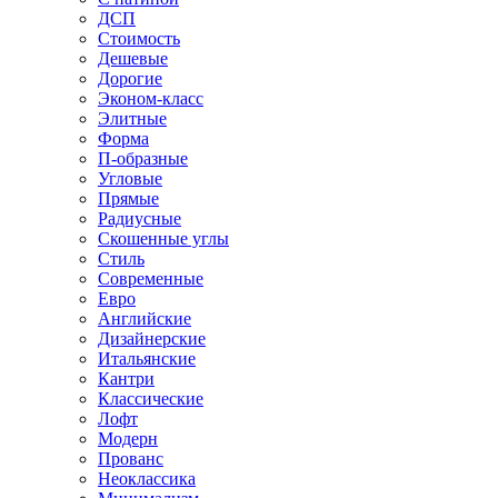
ДСП
Стоимость
Дешевые
Дорогие
Эконом-класс
Элитные
Форма
П-образные
Угловые
Прямые
Радиусные
Скошенные углы
Стиль
Современные
Евро
Английские
Дизайнерские
Итальянские
Кантри
Классические
Лофт
Модерн
Прованс
Неоклассика