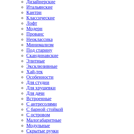
Дизайнерские
Итальянские
Кантри
Классические
Лофт
Модерн
Прованс
Неоклассика
Минимализм
Под старину
Скандинавские
Элитные
Эксклюзивные
Хай-тек
Особенности
Для студии
Для хрущевки
Для дачи
Встроенные
С антресолями
С барной стойкой
С островом
Малогабаритные
Модульные
Скрытые ручки