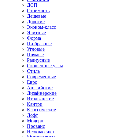
ДСП
Стоимость
Дешевые
Дорогие
Эконом-класс
Элитные
Форма
П-образные
Угловые
Прямые
Радиусные
Скошенные углы
Стиль
Современные
Евро
Английские
Дизайнерские
Итальянские
Кантри
Классические
Лофт
Модерн
Прованс
Неоклассика