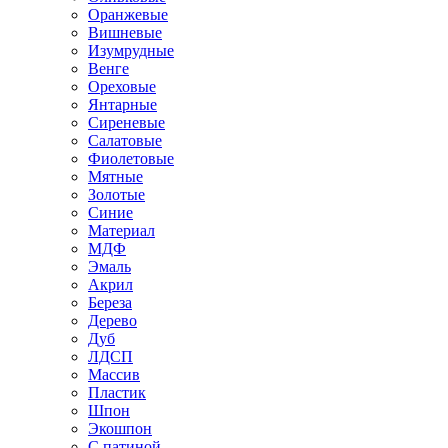
Оранжевые
Вишневые
Изумрудные
Венге
Ореховые
Янтарные
Сиреневые
Салатовые
Фиолетовые
Мятные
Золотые
Синие
Материал
МДФ
Эмаль
Акрил
Береза
Дерево
Дуб
ЛДСП
Массив
Пластик
Шпон
Экошпон
С патиной