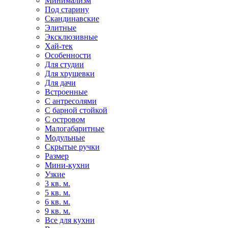
Минимализм
Под старину
Скандинавские
Элитные
Эксклюзивные
Хай-тек
Особенности
Для студии
Для хрущевки
Для дачи
Встроенные
С антресолями
С барной стойкой
С островом
Малогабаритные
Модульные
Скрытые ручки
Размер
Мини-кухни
Узкие
3 кв. м.
5 кв. м.
6 кв. м.
9 кв. м.
Все для кухни