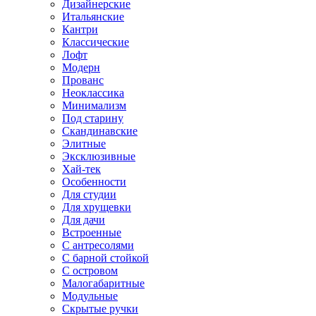
Дизайнерские
Итальянские
Кантри
Классические
Лофт
Модерн
Прованс
Неоклассика
Минимализм
Под старину
Скандинавские
Элитные
Эксклюзивные
Хай-тек
Особенности
Для студии
Для хрущевки
Для дачи
Встроенные
С антресолями
С барной стойкой
С островом
Малогабаритные
Модульные
Скрытые ручки