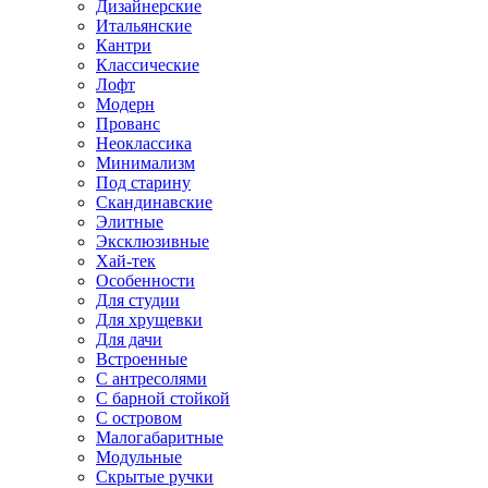
Дизайнерские
Итальянские
Кантри
Классические
Лофт
Модерн
Прованс
Неоклассика
Минимализм
Под старину
Скандинавские
Элитные
Эксклюзивные
Хай-тек
Особенности
Для студии
Для хрущевки
Для дачи
Встроенные
С антресолями
С барной стойкой
С островом
Малогабаритные
Модульные
Скрытые ручки