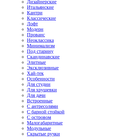
Дизайнерские
Итальянские
Кантри
Классические
Лофт
Модерн
Прованс
Неоклассика
Минимализм
Под старину
Скандинавские
Элитные
Эксклюзивные
Хай-тек
Особенности
Для студии
Для хрущевки
Для дачи
Встроенные
С антресолями
С барной стойкой
С островом
Малогабаритные
Модульные
Скрытые ручки