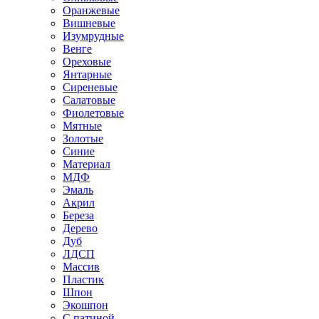
Оранжевые
Вишневые
Изумрудные
Венге
Ореховые
Янтарные
Сиреневые
Салатовые
Фиолетовые
Мятные
Золотые
Синие
Материал
МДФ
Эмаль
Акрил
Береза
Дерево
Дуб
ЛДСП
Массив
Пластик
Шпон
Экошпон
С патиной