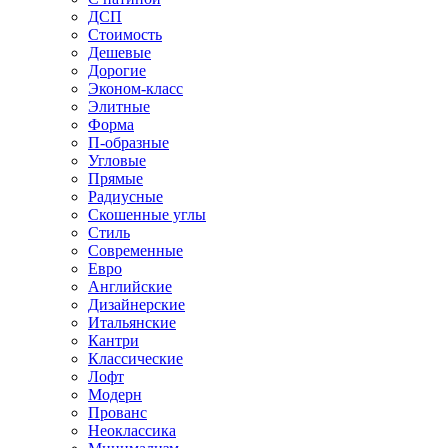
ДСП
Стоимость
Дешевые
Дорогие
Эконом-класс
Элитные
Форма
П-образные
Угловые
Прямые
Радиусные
Скошенные углы
Стиль
Современные
Евро
Английские
Дизайнерские
Итальянские
Кантри
Классические
Лофт
Модерн
Прованс
Неоклассика