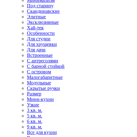
Минимализм
Под старину
Скандинавские
Элитные
Эксклюзивные
Хай-тек
Особенности
Для студии
Для хрущевки
Для дачи
Встроенные
С антресолями
С барной стойкой
С островом
Малогабаритные
Модульные
Скрытые ручки
Размер
Мини-кухни
Узкие
3 кв. м.
5 кв. м.
6 кв. м.
9 кв. м.
Все для кухни