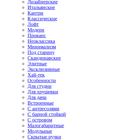
Дизайнерские
Итальянские
Кантри
Классические
Лофт
Модерн
Прованс
Неоклассика
Минимализм
Под старину
Скандинавские
Элитные
Эксклюзивные
Хай-тек
Особенности
Для студии
Для хрущевки
Для дачи
Встроенные
С антресолями
С барной стойкой
С островом
Малогабаритные
Модульные
Скрытые ручки