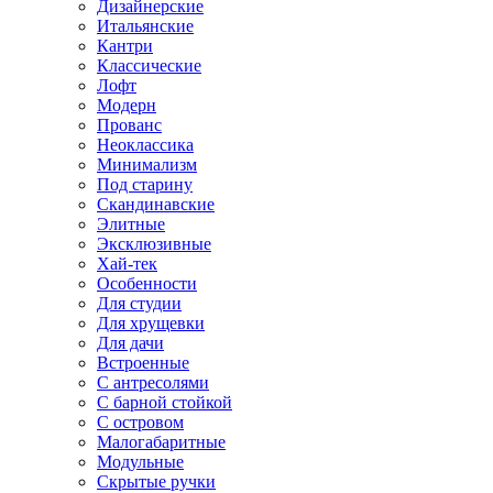
Дизайнерские
Итальянские
Кантри
Классические
Лофт
Модерн
Прованс
Неоклассика
Минимализм
Под старину
Скандинавские
Элитные
Эксклюзивные
Хай-тек
Особенности
Для студии
Для хрущевки
Для дачи
Встроенные
С антресолями
С барной стойкой
С островом
Малогабаритные
Модульные
Скрытые ручки