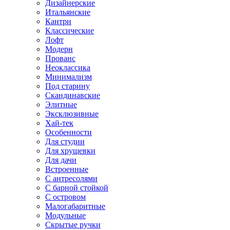
Дизайнерские
Итальянские
Кантри
Классические
Лофт
Модерн
Прованс
Неоклассика
Минимализм
Под старину
Скандинавские
Элитные
Эксклюзивные
Хай-тек
Особенности
Для студии
Для хрущевки
Для дачи
Встроенные
С антресолями
С барной стойкой
С островом
Малогабаритные
Модульные
Скрытые ручки