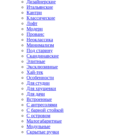
Дизайнерские
Итальянские
Кантри
Классические
Лофт
Модерн
Прованс
Неоклассика
Минимализм
Под старину
Скандинавские
Элитные
Эксклюзивные
Хай-тек
Особенности
Для студии
Для хрущевки
Для дачи
Встроенные
С антресолями
С барной стойкой
С островом
Малогабаритные
Модульные
Скрытые ручки