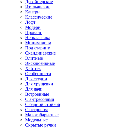
Дизайнерские
Итальянские
Кантри
Классические
Лофт
Модерн
Прованс
Неоклассика
Минимализм
Под старину
Скандинавские
Элитные
Эксклюзивные
Хай-тек
Особенности
Для студии
Для хрущевки
Для дачи
Встроенные
С антресолями
С барной стойкой
С островом
Малогабаритные
Модульные
Скрытые ручки