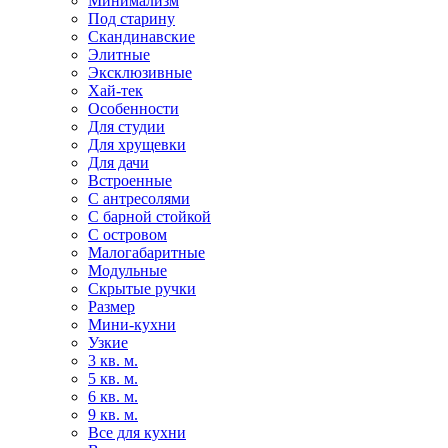
Минимализм
Под старину
Скандинавские
Элитные
Эксклюзивные
Хай-тек
Особенности
Для студии
Для хрущевки
Для дачи
Встроенные
С антресолями
С барной стойкой
С островом
Малогабаритные
Модульные
Скрытые ручки
Размер
Мини-кухни
Узкие
3 кв. м.
5 кв. м.
6 кв. м.
9 кв. м.
Все для кухни