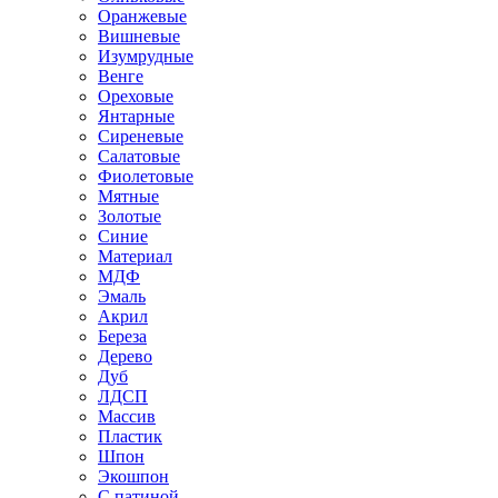
Оранжевые
Вишневые
Изумрудные
Венге
Ореховые
Янтарные
Сиреневые
Салатовые
Фиолетовые
Мятные
Золотые
Синие
Материал
МДФ
Эмаль
Акрил
Береза
Дерево
Дуб
ЛДСП
Массив
Пластик
Шпон
Экошпон
С патиной