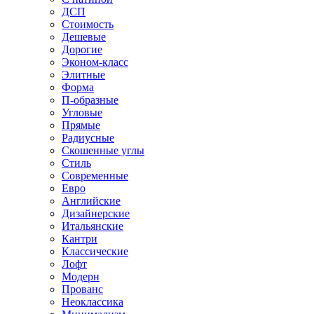
ДСП
Стоимость
Дешевые
Дорогие
Эконом-класс
Элитные
Форма
П-образные
Угловые
Прямые
Радиусные
Скошенные углы
Стиль
Современные
Евро
Английские
Дизайнерские
Итальянские
Кантри
Классические
Лофт
Модерн
Прованс
Неоклассика