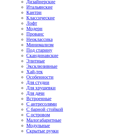
Дизайнерские
Итальянские
Кантри
Классические
Лофт
Модерн
Прованс
Неоклассика
Минимализм
Под старину
Скандинавские
Элитные
Эксклюзивные
Хай-тек
Особенности
Для студии
Для хрущевки
Для дачи
Встроенные
С антресолями
С барной стойкой
С островом
Малогабаритные
Модульные
Скрытые ручки