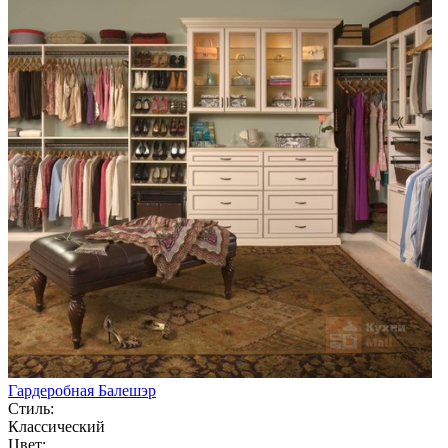
Гардеробная Балешэр
Стиль:
Классический
Цвет: