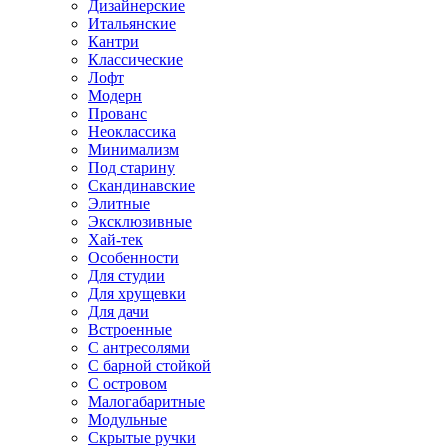
Дизайнерские
Итальянские
Кантри
Классические
Лофт
Модерн
Прованс
Неоклассика
Минимализм
Под старину
Скандинавские
Элитные
Эксклюзивные
Хай-тек
Особенности
Для студии
Для хрущевки
Для дачи
Встроенные
С антресолями
С барной стойкой
С островом
Малогабаритные
Модульные
Скрытые ручки