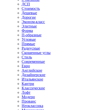
ДСП
Стоимость
Дешевые
Дорогие
Эконом-класс
Элитные
Форма
П-образные
Угловые
Прямые
Радиусные
Скошенные углы
Стиль
Современные
Евро
Английские
Дизайнерские
Итальянские
Кантри
Классические
Лофт
Модерн
Прованс
Неоклассика