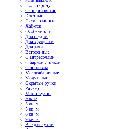
Минимализм
Под старину
Скандинавские
Элитные
Эксклюзивные
Хай-тек
Особенности
Для студии
Для хрущевки
Для дачи
Встроенные
С антресолями
С барной стойкой
С островом
Малогабаритные
Модульные
Скрытые ручки
Размер
Мини-кухни
Узкие
3 кв. м.
5 кв. м.
6 кв. м.
9 кв. м.
Все для кухни