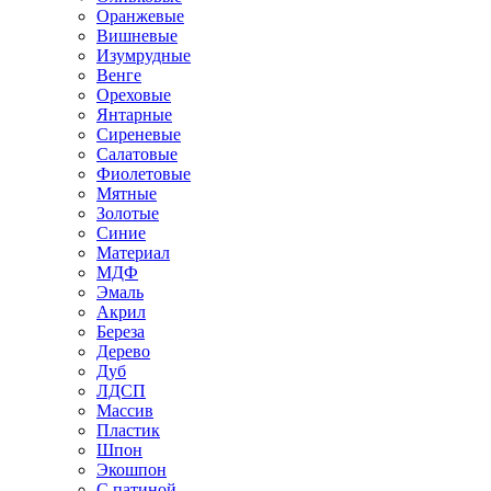
Оранжевые
Вишневые
Изумрудные
Венге
Ореховые
Янтарные
Сиреневые
Салатовые
Фиолетовые
Мятные
Золотые
Синие
Материал
МДФ
Эмаль
Акрил
Береза
Дерево
Дуб
ЛДСП
Массив
Пластик
Шпон
Экошпон
С патиной