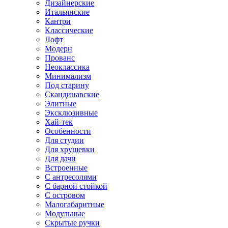
Дизайнерские
Итальянские
Кантри
Классические
Лофт
Модерн
Прованс
Неоклассика
Минимализм
Под старину
Скандинавские
Элитные
Эксклюзивные
Хай-тек
Особенности
Для студии
Для хрущевки
Для дачи
Встроенные
С антресолями
С барной стойкой
С островом
Малогабаритные
Модульные
Скрытые ручки