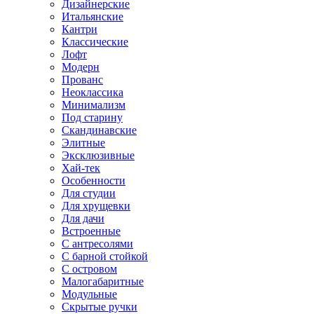
Дизайнерские
Итальянские
Кантри
Классические
Лофт
Модерн
Прованс
Неоклассика
Минимализм
Под старину
Скандинавские
Элитные
Эксклюзивные
Хай-тек
Особенности
Для студии
Для хрущевки
Для дачи
Встроенные
С антресолями
С барной стойкой
С островом
Малогабаритные
Модульные
Скрытые ручки