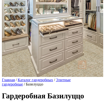
Главная
/
Каталог гардеробных
/
Элитные
гардеробные
/ Базилуццо
Гардеробная Базилуццо