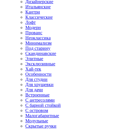
Дизайнерские
Итальянские
Кантри
Классические
Лофт
Модерн
Прованс
Неоклассика
Минимализм
Под старину
Скандинавские
Элитные
Эксклюзивные
Хай-тек
Особенности
Для студии
Для хрущевки
Для дачи
Встроенные
С антресолями
С барной стойкой
С островом
Малогабаритные
Модульные
Скрытые ручки