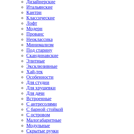
Дизайнерские
Итальянские
Кантри
Классические
Лофт
Модерн
Прованс
Неоклассика
Минимализм
Под старину
Скандинавские
Элитные
Эксклюзивные
Хай-тек
Особенности
Для студии
Для хрущевки
Для дачи
Встроенные
С антресолями
С барной стойкой
С островом
Малогабаритные
Модульные
Скрытые ручки