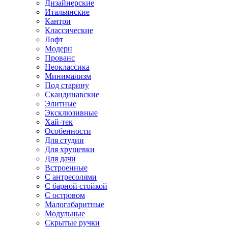
Дизайнерские
Итальянские
Кантри
Классические
Лофт
Модерн
Прованс
Неоклассика
Минимализм
Под старину
Скандинавские
Элитные
Эксклюзивные
Хай-тек
Особенности
Для студии
Для хрущевки
Для дачи
Встроенные
С антресолями
С барной стойкой
С островом
Малогабаритные
Модульные
Скрытые ручки