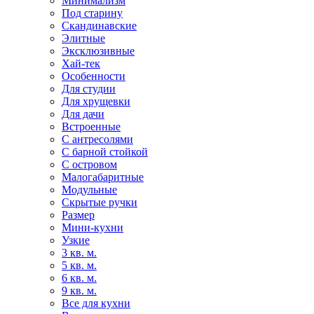
Минимализм
Под старину
Скандинавские
Элитные
Эксклюзивные
Хай-тек
Особенности
Для студии
Для хрущевки
Для дачи
Встроенные
С антресолями
С барной стойкой
С островом
Малогабаритные
Модульные
Скрытые ручки
Размер
Мини-кухни
Узкие
3 кв. м.
5 кв. м.
6 кв. м.
9 кв. м.
Все для кухни