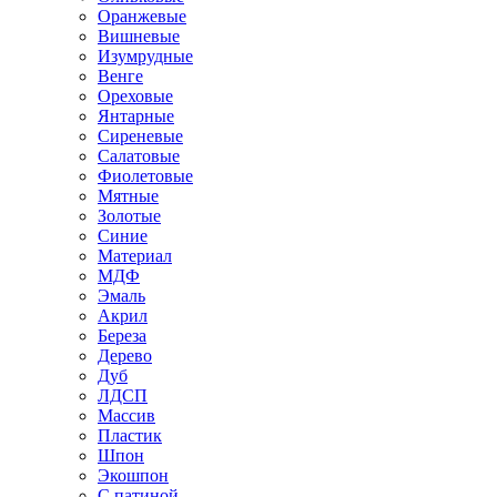
Оранжевые
Вишневые
Изумрудные
Венге
Ореховые
Янтарные
Сиреневые
Салатовые
Фиолетовые
Мятные
Золотые
Синие
Материал
МДФ
Эмаль
Акрил
Береза
Дерево
Дуб
ЛДСП
Массив
Пластик
Шпон
Экошпон
С патиной