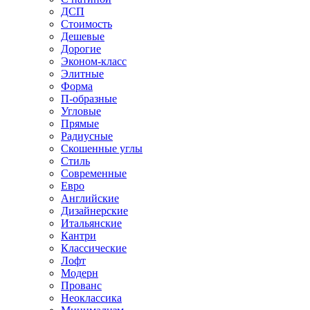
ДСП
Стоимость
Дешевые
Дорогие
Эконом-класс
Элитные
Форма
П-образные
Угловые
Прямые
Радиусные
Скошенные углы
Стиль
Современные
Евро
Английские
Дизайнерские
Итальянские
Кантри
Классические
Лофт
Модерн
Прованс
Неоклассика