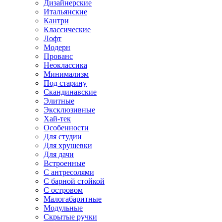
Дизайнерские
Итальянские
Кантри
Классические
Лофт
Модерн
Прованс
Неоклассика
Минимализм
Под старину
Скандинавские
Элитные
Эксклюзивные
Хай-тек
Особенности
Для студии
Для хрущевки
Для дачи
Встроенные
С антресолями
С барной стойкой
С островом
Малогабаритные
Модульные
Скрытые ручки