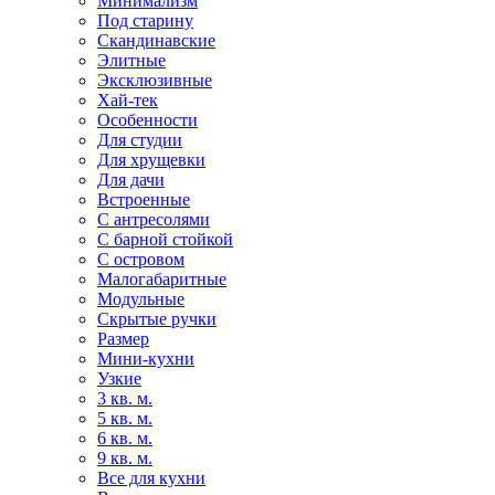
Минимализм
Под старину
Скандинавские
Элитные
Эксклюзивные
Хай-тек
Особенности
Для студии
Для хрущевки
Для дачи
Встроенные
С антресолями
С барной стойкой
С островом
Малогабаритные
Модульные
Скрытые ручки
Размер
Мини-кухни
Узкие
3 кв. м.
5 кв. м.
6 кв. м.
9 кв. м.
Все для кухни