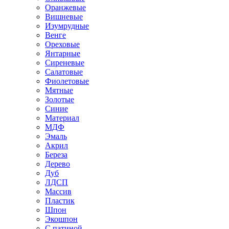
Оранжевые
Вишневые
Изумрудные
Венге
Ореховые
Янтарные
Сиреневые
Салатовые
Фиолетовые
Мятные
Золотые
Синие
Материал
МДФ
Эмаль
Акрил
Береза
Дерево
Дуб
ЛДСП
Массив
Пластик
Шпон
Экошпон
С патиной