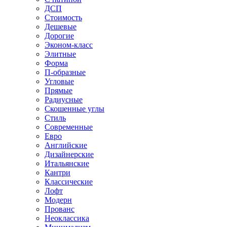
ДСП
Стоимость
Дешевые
Дорогие
Эконом-класс
Элитные
Форма
П-образные
Угловые
Прямые
Радиусные
Скошенные углы
Стиль
Современные
Евро
Английские
Дизайнерские
Итальянские
Кантри
Классические
Лофт
Модерн
Прованс
Неоклассика