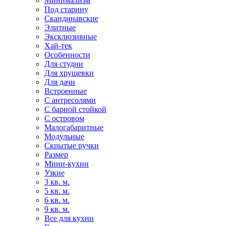
Минимализм
Под старину
Скандинавские
Элитные
Эксклюзивные
Хай-тек
Особенности
Для студии
Для хрущевки
Для дачи
Встроенные
С антресолями
С барной стойкой
С островом
Малогабаритные
Модульные
Скрытые ручки
Размер
Мини-кухни
Узкие
3 кв. м.
5 кв. м.
6 кв. м.
9 кв. м.
Все для кухни