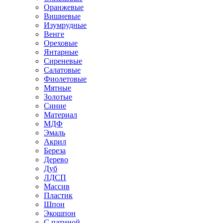
Оранжевые
Вишневые
Изумрудные
Венге
Ореховые
Янтарные
Сиреневые
Салатовые
Фиолетовые
Мятные
Золотые
Синие
Материал
МДФ
Эмаль
Акрил
Береза
Дерево
Дуб
ЛДСП
Массив
Пластик
Шпон
Экошпон
С патиной