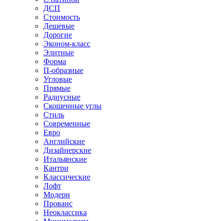
ДСП
Стоимость
Дешевые
Дорогие
Эконом-класс
Элитные
Форма
П-образные
Угловые
Прямые
Радиусные
Скошенные углы
Стиль
Современные
Евро
Английские
Дизайнерские
Итальянские
Кантри
Классические
Лофт
Модерн
Прованс
Неоклассика